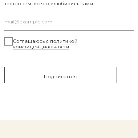
Для дома
Поиск
Для авто
Подарочный сертификат
Парфюм
Доставка и оплата
Уходовая косметика
Обмен и возврат
Декоративная косметика
Помощь в подборе
средств
Аксессуары
Диффузоры и свечи
Упаковка
Sale
Сургут, 2023г
Публичная оферта
Разработка сайта
Политика конфиденциальности