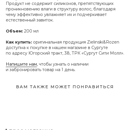
Продукт не содержит силиконов, препятствующих
проникновению влаги в структуру волос, благодаря
чему эффективно увлажняет их и подчеркивает
Адрес магазина
естественный завиток.
Сургут, Югорский тракт, 38
Объем:
200 мл
ТРК "Сургут Сити Молл", галерея от Ленты
до Kuchenland Home (от Ленты направо)
Как купить:
оригинальная продукция Zielinski&Rozen
10:00—22:00 ежедневно
доступна к покупке в нашем магазине в Сургуте
7 (908) 892 8800
по адресу Югорский тракт, 38, ТРК «Сургут Сити Молл».
Смотреть на карте
Напишите нам
, чтобы узнать о наличии
и забронировать товар на 1 день.
Мы в соцсетях
ВАМ ТАКЖЕ МОЖЕТ ПОНРАВИТЬСЯ
Первыми узнавайте о новинках
Подпишитесь на нашу рассылку.
Мы рассказываем о самых интересных новинках
и присылаем полезные советы по уходу. Делимся
только тем, во что влюбились сами.