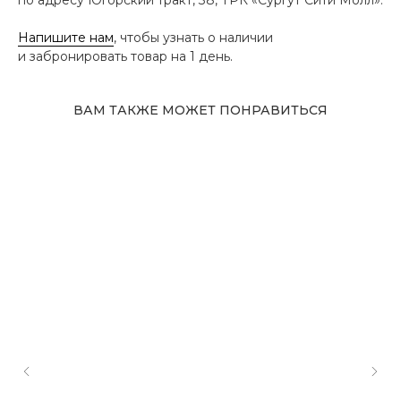
Напишите нам
, чтобы узнать о наличии
и забронировать товар на 1 день.
ВАМ ТАКЖЕ МОЖЕТ ПОНРАВИТЬСЯ
Адрес магазина
Сургут, Югорский тракт, 38
ТРК "Сургут Сити Молл", галерея от Ленты
до Kuchenland Home (от Ленты направо)
10:00—22:00 ежедневно
7 (908) 892 8800
Смотреть на карте