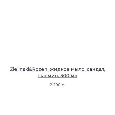
Мы в соцсетях
Первыми узнавайте о новинках
Подпишитесь на нашу рассылку.
Мы рассказываем о самых интересных новинках
и присылаем полезные советы по уходу. Делимся
только тем, во что влюбились сами.
Соглашаюсь с
политикой
конфиденциальности
Zielinski&Rozen, жидкое мыло, сандал,
жасмин, 300 мл
Подписаться
2 290
р.