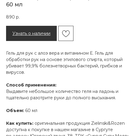
60 мл
890
р.
Узнать о наличии
Гель для рук с алоэ вера и витамином Е. Гель для
обработки рук на основе этилового спирта, который
убивает 99,9% болезнетворных бактерий, грибков и
вирусов.
Способ применения:
Выдавите небольшое количество геля на ладонь и
тщательно разотрите руки до полного высыхания.
Объем:
60 мл
Как купить:
оригинальная продукция Zielinski&Rozen
доступна к покупке в нашем магазине в Сургуте
по адресу Югорский тракт, 38, ТРК «Сургут Сити Молл».