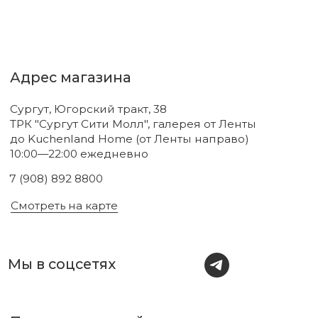
Новинки
Бренды
Для тела
О нас
Для лица
Акции
Для волос
Под заказ
Для дома
Поиск
Для авто
Подарочный сертификат
Парфюм
Доставка и оплата
Уходовая косметика
Обмен и возврат
Декоративная косметика
Помощь в подборе
средств
Аксессуары