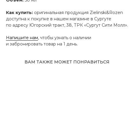
Как купить:
оригинальная продукция Zielinski&Rozen
доступна к покупке в нашем магазине в Сургуте
по адресу Югорский тракт, 38, ТРК «Сургут Сити Молл».
Напишите нам
, чтобы узнать о наличии
и забронировать товар на 1 день.
ВАМ ТАКЖЕ МОЖЕТ ПОНРАВИТЬСЯ
Адрес магазина
Сургут, Югорский тракт, 38
ТРК "Сургут Сити Молл", галерея от Ленты
до Kuchenland Home (от Ленты направо)
10:00—22:00 ежедневно
7 (908) 892 8800