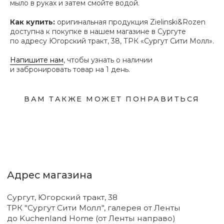
мыло в руках и затем смойте водой.
Сургут, Югорский тракт, 38
ТРК "Сургут Сити Молл", галерея от Ленты
Как купить:
оригинальная продукция Zielinski&Rozen
до Kuchenland Home (от Ленты направо)
доступна к покупке в нашем магазине в Сургуте
10:00—22:00 ежедневно
по адресу Югорский тракт, 38, ТРК «Сургут Сити Молл».
7 (908) 892 8800
Напишите нам
, чтобы узнать о наличии
Смотреть на карте
и забронировать товар на 1 день.
Мы в соцсетях
ВАМ ТАКЖЕ МОЖЕТ ПОНРАВИТЬСЯ
Первыми узнавайте о новинках
Подпишитесь на нашу рассылку.
Мы рассказываем о самых интересных новинках
и присылаем полезные советы по уходу. Делимся
только тем, во что влюбились сами.
Соглашаюсь с
политикой
конфиденциальности