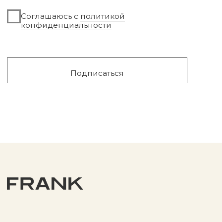
Уходовая косметика
Обмен и возврат
Декоративная косметика
Помощь в подборе
средств
Аксессуары
Диффузоры и свечи
Упаковка
Sale
Сургут, 2023г
Публичная оферта
Разработка сайта
Политика конфиденциальности