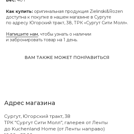
Сургут, Югорский тракт, 38
Как купить:
оригинальная продукция Zielinski&Rozen
ТРК "Сургут Сити Молл", галерея от Ленты
до Kuchenland Home (от Ленты направо)
доступна к покупке в нашем магазине в Сургуте
10:00—22:00 ежедневно
по адресу Югорский тракт, 38, ТРК «Сургут Сити Молл».
7 (908) 892 8800
Напишите нам
, чтобы узнать о наличии
Смотреть на карте
и забронировать товар на 1 день.
Мы в соцсетях
ВАМ ТАКЖЕ МОЖЕТ ПОНРАВИТЬСЯ
Первыми узнавайте о новинках
Подпишитесь на нашу рассылку.
Мы рассказываем о самых интересных новинках
и присылаем полезные советы по уходу. Делимся
только тем, во что влюбились сами.
Соглашаюсь с
политикой
конфиденциальности