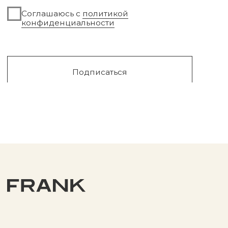
Уходовая косметика
Обмен и возврат
Декоративная косметика
Помощь в подборе
средств
Аксессуары
Диффузоры и свечи
Упаковка
Sale
Сургут, 2023г
Публичная оферта
Разработка сайта
Политика конфиденциальности