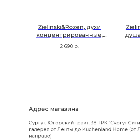
Zielinski&Rozen, духи
Ziel
концентрированные,
душа
дубовый мох, амбра, 10 мл
2 690
р.
Адрес магазина
Сургут, Югорский тракт, 38 ТРК "Сургут Сити
галерея от Ленты до Kuchenland Home (от 
направо)