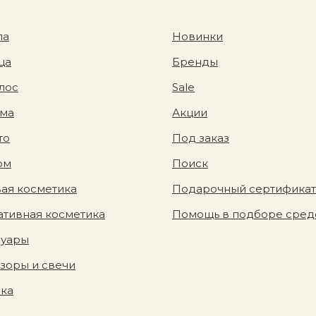
ла
Новинки
ца
Бренды
лос
Sale
ома
Акции
то
Под заказ
юм
Поиск
ая косметика
Подарочный сертификат
тивная косметика
Помощь в подборе сред
суары
зоры и свечи
вка