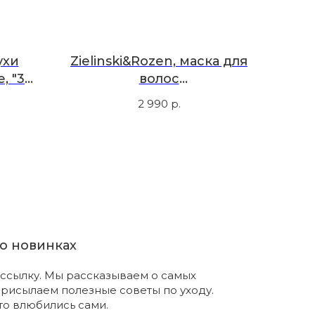
ухи
Zielinski&Rozen, маска для
 "33"
волос
ед,
восстанавливающая,
2 990
р.
черный перец, ветивер,
нероли, амбра, 200 мл
о новинках
ссылку. Мы рассказываем о самых
присылаем полезные советы по уходу.
что влюбились сами.