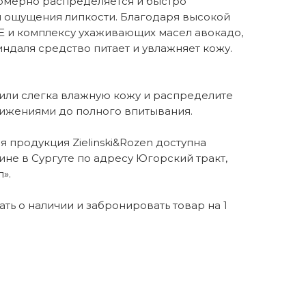
омерно распределяется и быстро
я ощущения липкости. Благодаря высокой
Е и комплексу ухаживающих масел авокадо,
ндаля средство питает и увлажняет кожу.
 или слегка влажную кожу и распределите
ижениями до полного впитывания.
 продукция Zielinski&Rozen доступна
ине в Сургуте по адресу Югорский тракт,
».
нать о наличии и забронировать товар на 1