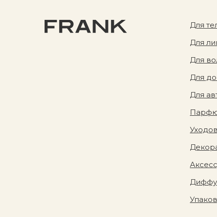
Для те
Для ли
Для во
Для д
Для ав
Парф
Уходов
Декора
Аксес
Диффу
Упако