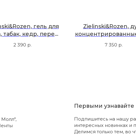
inski&Rozen, гель для
Zielinski&Rozen, д
, табак, кедр, перец,
концентрированные,
300 мл
нероли, пачули, м
2 390
р.
7 350
р.
амбра, 50 мл
Первыми узнавайте 
Подпишитесь на нашу ра
 Молл",
интересных новинках и 
Ленты
Делимся только тем, во 