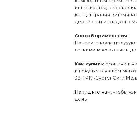
комфортным: крем равн
впитывается, не оставля
концентрации витамина 
дерева ши и сладкого ми
Способ применения:
Нанесите крем на сухую
легкими массажными дв
Как купить:
оригинальная
к покупке в нашем магаз
38, ТРК «Сургут Сити Молл
Напишите нам
, чтобы уз
день.