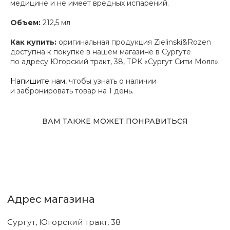
медицине и не имеет вредных испарений.
Адрес магазина
Объем:
212,5 мл
Сургут, Югорский тракт, 38
ТРК "Сургут Сити Молл", галерея от Ленты
Как купить:
оригинальная продукция Zielinski&Rozen
до Kuchenland Home (от Ленты направо)
10:00—22:00 ежедневно
доступна к покупке в нашем магазине в Сургуте
по адресу Югорский тракт, 38, ТРК «Сургут Сити Молл».
7 (908) 892 8800
Смотреть на карте
Напишите нам
, чтобы узнать о наличии
и забронировать товар на 1 день.
Мы в соцсетях
ВАМ ТАКЖЕ МОЖЕТ ПОНРАВИТЬСЯ
Первыми узнавайте о новинках
Подпишитесь на нашу рассылку.
Мы рассказываем о самых интересных новинках
и присылаем полезные советы по уходу. Делимся
только тем, во что влюбились сами.
Соглашаюсь с
политикой
конфиденциальности