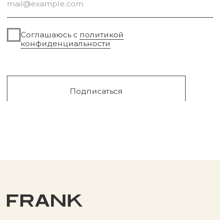
Парфюм
Доставка и оплата
Уходовая косметика
Обмен и возврат
Декоративная косметика
Помощь в подборе
средств
Аксессуары
Диффузоры и свечи
Упаковка
Sale
Сургут, 2023г
Публичная оферта
Разработка сайта
Политика конфиденциальности