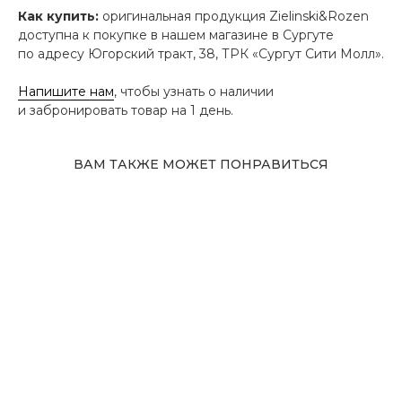
Как купить:
оригинальная продукция Zielinski&Rozen
доступна к покупке в нашем магазине в Сургуте
по адресу Югорский тракт, 38, ТРК «Сургут Сити Молл».
Напишите нам
, чтобы узнать о наличии
и забронировать товар на 1 день.
ВАМ ТАКЖЕ МОЖЕТ ПОНРАВИТЬСЯ
Адрес магазина
Сургут, Югорский тракт, 38
ТРК "Сургут Сити Молл", галерея от Ленты
до Kuchenland Home (от Ленты направо)
10:00—22:00 ежедневно
7 (908) 892 8800
Смотреть на карте