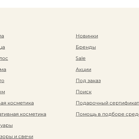
ла
Новинки
ца
Бренды
лос
Sale
ома
Акции
то
Под заказ
юм
Поиск
ая косметика
Подарочный сертификат
тивная косметика
Помощь в подборе сред
суары
зоры и свечи