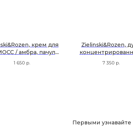
inski&Rozen, крем для
Zielinski&Rozen, д
МОСС / амбра, пачули,
концентрированн
50 мл
ветивер, лимон, 5
1 650
р.
7 350
р.
Первыми узнавайте 