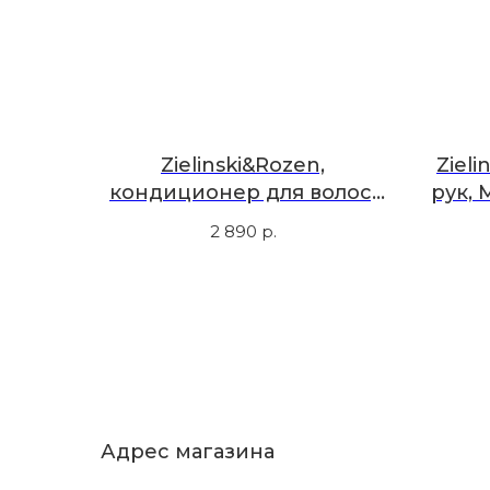
Zielinski&Rozen,
Ziel
кондиционер для волос,
рук, 
табак, кедр, перец, 300 мл
2 890
р.
Адрес магазина