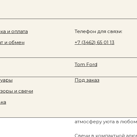
Sale
О нас
у товара
ki & Rozen
ка и оплата
Davines
Телефон для связи:
en, свеча, апельсин, жасмин, 40 г
 Fragrance
т и обмен
Rhode
+7 (3462) 65 01 13
юм
Смотреть все
te Tilbury
Fenty Beauty
Zielinski&Rozen, 
ая косметика
Новинки
Tom Ford
тивная косметика
Sale
1 790
р.
суары
Под заказ
Узнать о наличии
зоры и свечи
вка
Свеча Zielinski & Rozen
атмосферу уюта в любо
Свечи в компактной алю