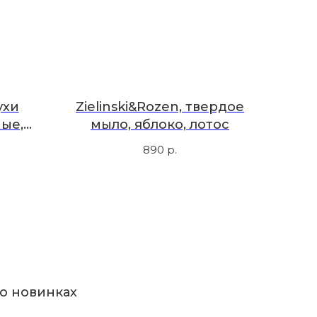
ухи
Zielinski&Rozen, твердое
ые,
мыло, яблоко, лотос
0 мл
890
р.
о новинках