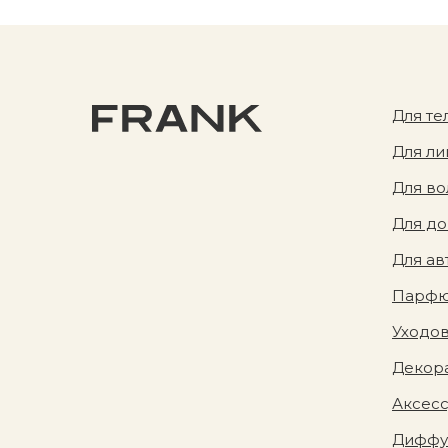
Для те
Для ли
Для во
Для д
Для ав
Парф
Уходов
Декора
Аксес
Диффу