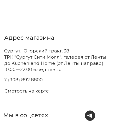
Новинки
Бренды
Для тела
О нас
Для лица
Акции
Для волос
Под заказ
Для дома
Поиск
Для авто
Подарочный сертификат
Парфюм
Доставка и оплата
Уходовая косметика
Обмен и возврат
Декоративная косметика
Помощь в подборе
средств
Аксессуары