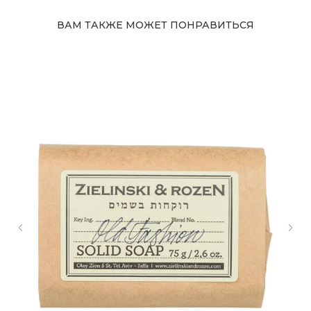
ВАМ ТАКЖЕ МОЖЕТ ПОНРАВИТЬСЯ
Адрес магазина
Сургут, Югорский тракт, 38
ТРК "Сургут Сити Молл", галерея от Ленты
до Kuchenland Home (от Ленты направо)
10:00—22:00 ежедневно
7 (908) 892 8800
Смотреть на карте
Мы в соцсетях